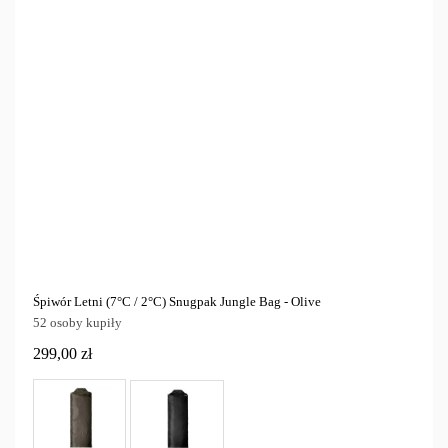
Nocowanie i biwak
26
Cena
zł
zł
Marka
Tylko dostępne
21
Śpiwór Letni (7°C / 2°C) Snugpak Jungle Bag - Olive
52 osoby kupiły
299,00 zł