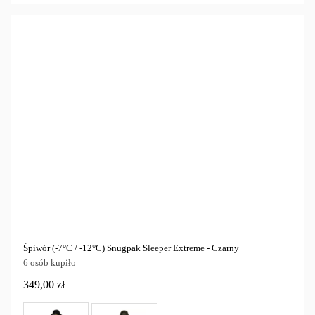
Śpiwór (-7°C / -12°C) Snugpak Sleeper Extreme - Czarny
6 osób kupiło
349,00 zł