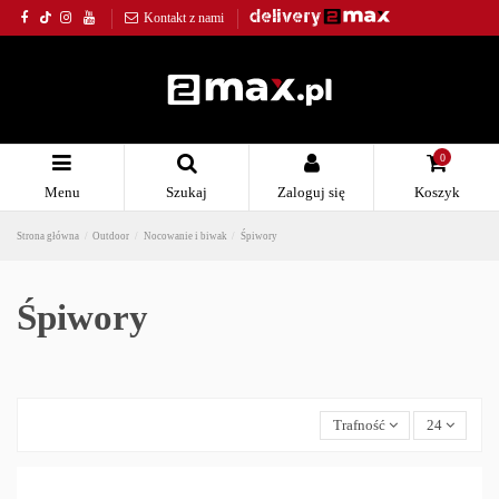
Kontakt z nami
0
Menu
Szukaj
Zaloguj się
Koszyk
Strona główna
Outdoor
Nocowanie i biwak
Śpiwory
Śpiwory
Trafność
24
Outdoor