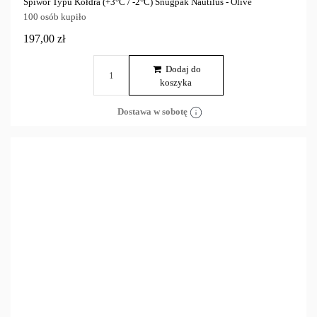
Śpiwór Typu Kołdra (+3°C / -2°C) Snugpak Nautilus - Olive
100 osób kupiło
197,00 zł
Dodaj do
koszyka
Dostawa w sobotę