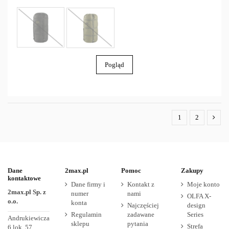
Pogląd
1
2
Dane
2max.pl
Pomoc
Zakupy
kontaktowe
Dane firmy i
Kontakt z
Moje konto
2max.pl Sp. z
numer
nami
OLFA X-
o.o.
konta
Najczęściej
design
Regulamin
zadawane
Series
Andrukiewicza
sklepu
pytania
Strefa
6 lok. 57