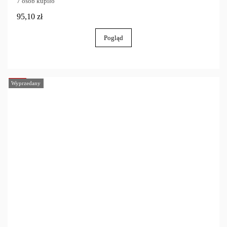
7 osób kupiło
95,10 zł
Pogląd
-40%
Wyprzedany