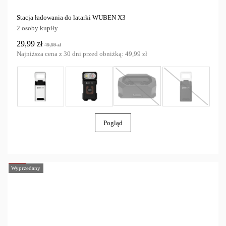
Stacja ładowania do latarki WUBEN X3
2 osoby kupiły
29,99 zł
49,99 zł
Najniższa cena z 30 dni przed obniżką:
49,99 zł
Pogląd
-40%
Wyprzedany