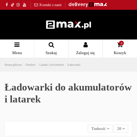
Kontakt z nami
0
Menu
Szukaj
Zaloguj się
Koszyk
Strona główna
Outdoor
Latarki i oświetlenie
Ładowarki
Ładowarki do akumulatorów
i latarek
Trafność
20