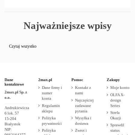
Najważniejsze wpisy
Czytaj wszystko
Dane
2max.pl
Pomoc
Zakupy
kontaktowe
Dane firmy i
Kontakt z
Moje konto
2max.pl Sp. z
numer
nami
OLFA X-
o.o.
konta
Najczęściej
design
Regulamin
zadawane
Series
Andrukiewicza
sklepu
pytania
Strefa
6 lok. 57
Polityka
Wysyłka i
Okazji
15-204
prywatności
dostawa
Białystok
Sprawdź
NIP:
Polityka
Zwrot i
status
9662164277