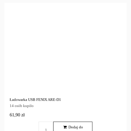
Outdoor
Latarki i oświetlenie
20
Cena
zł
zł
Marka
Tylko dostępne
10
Ładowarka USB FENIX ARE-D1
14 osób kupiło
61,90 zł
Dodaj do