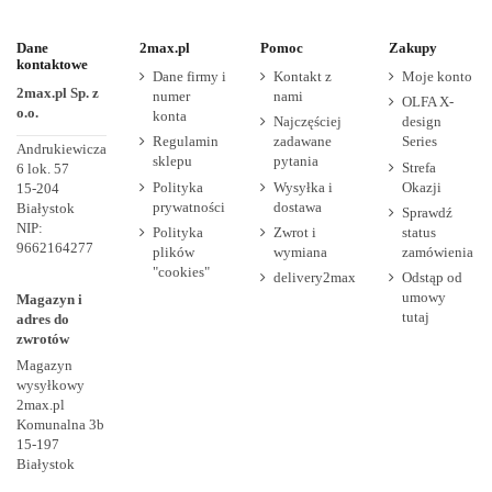
Dane
2max.pl
Pomoc
Zakupy
kontaktowe
Dane firmy i
Kontakt z
Moje konto
2max.pl Sp. z
numer
nami
OLFA X-
o.o.
konta
Najczęściej
design
Regulamin
zadawane
Series
Andrukiewicza
sklepu
pytania
Strefa
6 lok. 57
Polityka
Wysyłka i
Okazji
15-204
prywatności
dostawa
Białystok
Sprawdź
NIP:
Polityka
Zwrot i
status
9662164277
plików
wymiana
zamówienia
"cookies"
delivery2max
Odstąp od
umowy
Magazyn i
tutaj
adres do
zwrotów
Magazyn
wysyłkowy
2max.pl
Komunalna 3b
15-197
Białystok