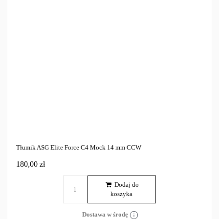
ASG
8
Cena
zł
zł
Marka
Tylko dostępne
6
Tłumik ASG Elite Force C4 Mock 14 mm CCW
180,00 zł
Dodaj do
koszyka
Dostawa w środę