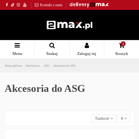
Kontakt z nami
0
Menu
Szukaj
Zaloguj się
Koszyk
Strona główna
Strzelectwo
ASG
Akcesoria do ASG
Akcesoria do ASG
Trafność
8
Strzelectwo