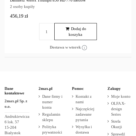
Dalmierz Vortex Triumph 850 HD 770 metrów
2 osoby kupiły
456,19 zł
Dodaj do
koszyka
Dostawa w wtorek
Dane
2max.pl
Pomoc
Zakupy
kontaktowe
Dane firmy i
Kontakt z
Moje konto
2max.pl Sp. z
numer
nami
OLFA X-
o.o.
konta
Najczęściej
design
Regulamin
zadawane
Series
Andrukiewicza
sklepu
pytania
Strefa
6 lok. 57
Polityka
Wysyłka i
Okazji
15-204
prywatności
dostawa
Białystok
Sprawdź