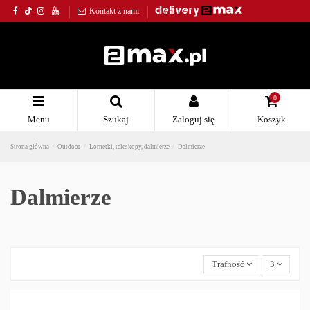
Kontakt z nami
0
Menu
Szukaj
Zaloguj się
Koszyk
Strona główna
Outdoor
Lornetki, teleskopy, dalmierze
Dalmierze
Dalmierze
Trafność
3
Outdoor