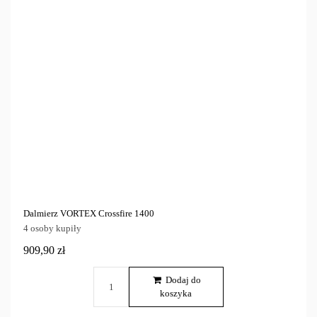
Lornetki, teleskopy, dalmierze
3
Cena
zł
zł
Marka
Tylko dostępne
3
Dalmierz VORTEX Crossfire 1400
4 osoby kupiły
909,90 zł
Dodaj do
koszyka