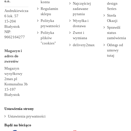
o.o.
konta
Najczęściej
design
Regulamin
zadawane
Series
Andrukiewicza
sklepu
pytania
Strefa
6 lok. 57
Polityka
Wysyłka i
Okazji
15-204
prywatności
dostawa
Białystok
Sprawdź
NIP:
Polityka
Zwrot i
status
9662164277
plików
wymiana
zamówienia
"cookies"
delivery2max
Odstąp od
umowy
Magazyn i
tutaj
adres do
zwrotów
Magazyn
wysyłkowy
2max.pl
Komunalna 3b
15-197
Białystok
Ustawienia strony
Ustawienia prywatności
Bądź na bieżąco