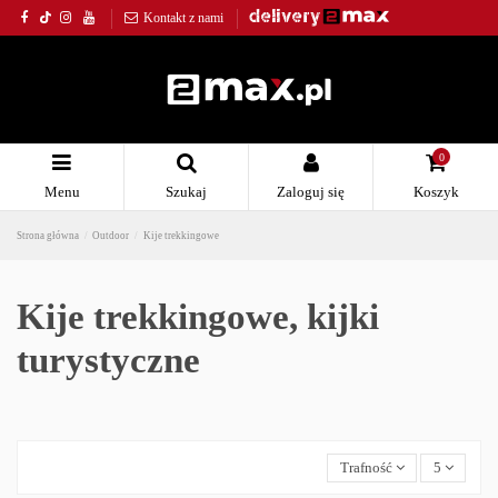
Kontakt z nami
0
Menu
Szukaj
Zaloguj się
Koszyk
Strona główna
Outdoor
Kije trekkingowe
Kije trekkingowe, kijki
turystyczne
Trafność
5