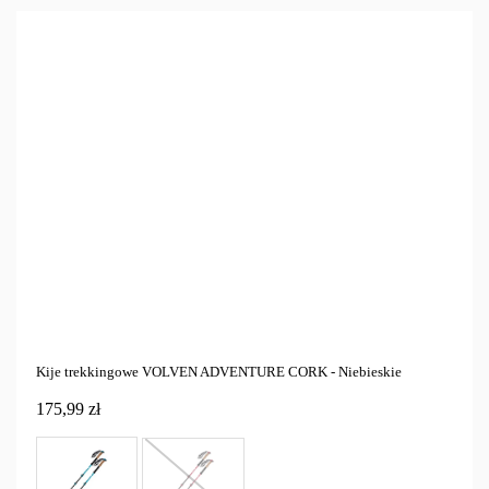
Outdoor
Kije trekkingowe
5
Cena
zł
zł
Marka
Tylko dostępne
3
Kije trekkingowe VOLVEN ADVENTURE CORK - Niebieskie
175,99 zł