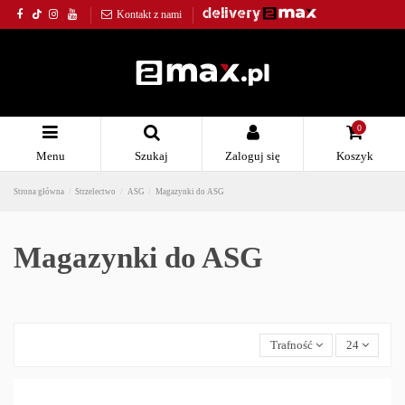
Kontakt z nami
0
Menu
Szukaj
Zaloguj się
Koszyk
Strona główna
Strzelectwo
ASG
Magazynki do ASG
Magazynki do ASG
Trafność
24
Strzelectwo