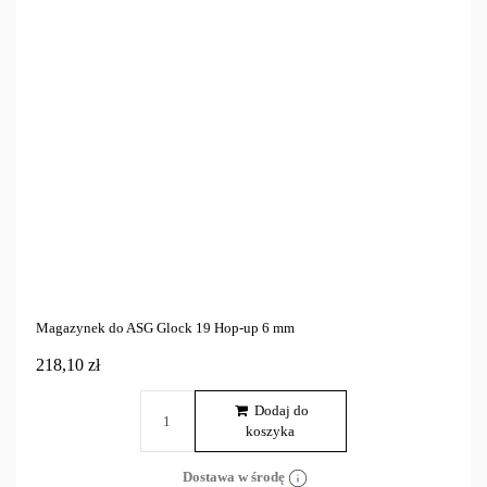
ASG
26
Cena
zł
zł
Marka
Tylko dostępne
22
Magazynek do ASG Glock 19 Hop-up 6 mm
218,10 zł
Dodaj do
koszyka
Dostawa w środę