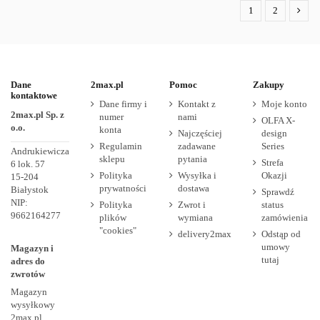
1
2
Dane
2max.pl
Pomoc
Zakupy
kontaktowe
Dane firmy i
Kontakt z
Moje konto
2max.pl Sp. z
numer
nami
OLFA X-
o.o.
konta
Najczęściej
design
Regulamin
zadawane
Series
Andrukiewicza
sklepu
pytania
Strefa
6 lok. 57
Polityka
Wysyłka i
Okazji
15-204
prywatności
dostawa
Białystok
Sprawdź
NIP:
Polityka
Zwrot i
status
9662164277
plików
wymiana
zamówienia
"cookies"
delivery2max
Odstąp od
umowy
Magazyn i
tutaj
adres do
zwrotów
Magazyn
wysyłkowy
2max.pl