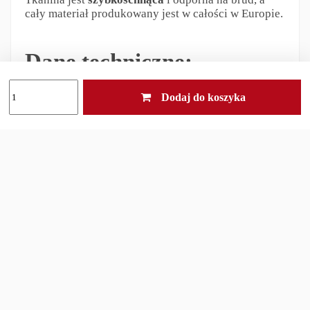
cały materiał produkowany jest w całości w Europie.
Dane techniczne:
Dodaj do koszyka
Kolor
: Olive
Waga:
300g
Wymiary po spakowaniu:
ok. 15 x 8 cm
Długość
: 228 cm
Szerokość w ramionac
h: 85 cm
Szerokość w nogach
: 65 cm
Pokrowiec
z siateczkowym dnem w zestawie
Tkanina
: Paratex Dry, 100% Nylon
Wodoodporny
5000 mm i wiatroodporny
Oddychający
(7,5 litra/m2/24h)
Zestaw zawiera: