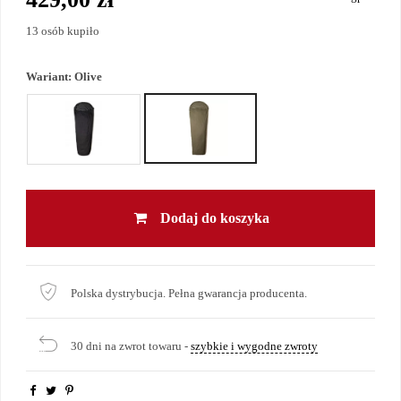
13 osób kupiło
Wariant:
Olive
Dodaj do koszyka
Polska dystrybucja. Pełna gwarancja producenta.
30 dni na zwrot towaru -
szybkie i wygodne zwroty