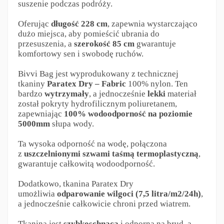
suszenie podczas podróży.
Oferując
długość 228 cm
, zapewnia wystarczająco
dużo miejsca, aby pomieścić ubrania do
przesuszenia, a
szerokość 85 cm
gwarantuje
komfortowy sen i swobodę ruchów.
Bivvi Bag jest wyprodukowany z technicznej
tkaniny
Paratex Dry – Fabric
100% nylon. Ten
bardzo
wytrzymały
, a jednocześnie
lekki
materiał
został pokryty hydrofilicznym poliuretanem,
zapewniając
100% wodoodporność na poziomie
5000mm
słupa wody.
Ta wysoka odporność na wodę, połączona
z
uszczelnionymi szwami taśmą termoplastyczną
,
gwarantuje całkowitą wodoodporność.
Dodatkowo, tkanina Paratex Dry
umożliwia
odparowanie wilgoci (7,5 litra/m2/24h)
,
a jednocześnie całkowicie chroni przed wiatrem.
Tkanina jest
szybkoschnąca
i odporna na brud, a