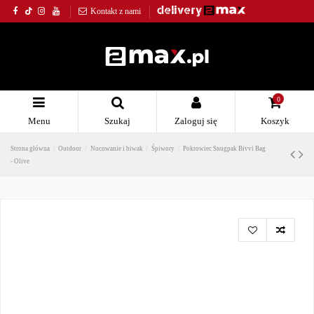
Kontakt z nami
0
Menu
Szukaj
Zaloguj się
Koszyk
Strona główna
Outdoor
Nocowanie i biwak
Śpiwory
Pokrowiec Snugpak Bivvi Bag
- Olive