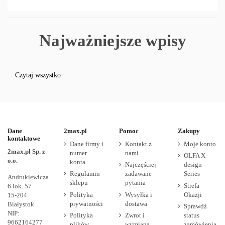
Najważniejsze wpisy
Czytaj wszystko
Dane
2max.pl
Pomoc
Zakupy
kontaktowe
Dane firmy i
Kontakt z
Moje konto
2max.pl Sp. z
numer
nami
OLFA X-
o.o.
konta
Najczęściej
design
Regulamin
zadawane
Series
Andrukiewicza
sklepu
pytania
Strefa
6 lok. 57
Polityka
Wysyłka i
Okazji
15-204
prywatności
dostawa
Białystok
Sprawdź
NIP:
Polityka
Zwrot i
status
9662164277
plików
wymiana
zamówienia