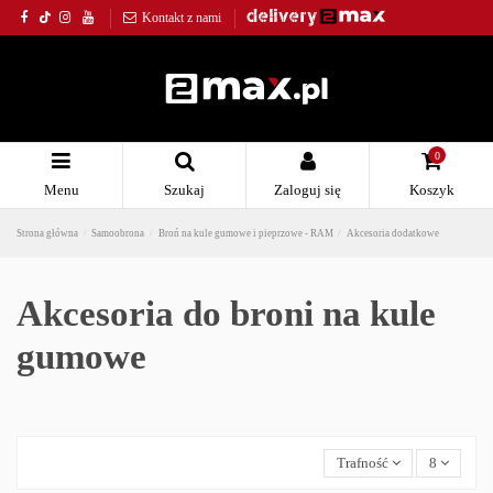
Kontakt z nami
0
Menu
Szukaj
Zaloguj się
Koszyk
Strona główna
Samoobrona
Broń na kule gumowe i pieprzowe - RAM
Akcesoria dodatkowe
Akcesoria do broni na kule
gumowe
Trafność
8