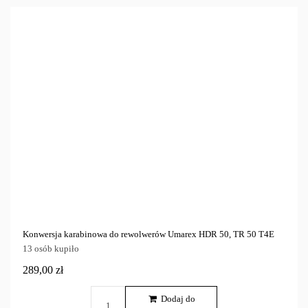
Samoobrona
Broń na kule gumowe i pieprzowe - RAM
8
Cena
zł
zł
Marka
Tylko dostępne
7
Konwersja karabinowa do rewolwerów Umarex HDR 50, TR 50 T4E
13 osób kupiło
289,00 zł
Dodaj do