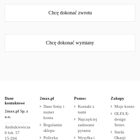
Chcę dokonać zwrotu
Chcę dokonać wymiany
Dane
2max.pl
Pomoc
Zakupy
kontaktowe
Dane firmy i
Kontakt z
Moje konto
2max.pl Sp. z
numer
nami
OLFA X-
o.o.
konta
Najczęściej
design
Regulamin
zadawane
Series
Andrukiewicza
sklepu
pytania
Strefa
6 lok. 57
Polityka
Wysyłka i
Okazji
15-204