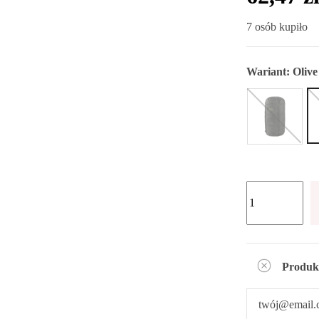
7 osób kupiło
Wariant:
Olive
Produk