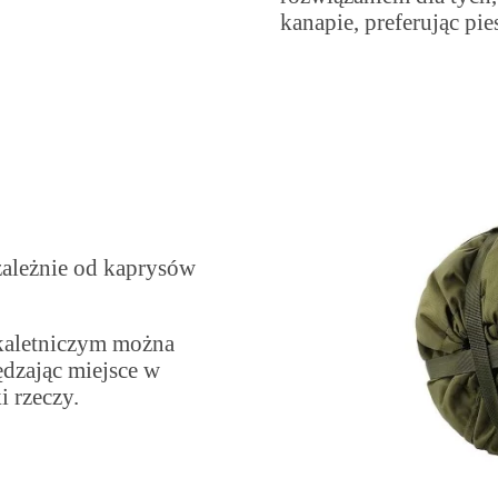
kanapie, preferując pie
zależnie od kaprysów
aletniczym można
ędzając miejsce w
 rzeczy.