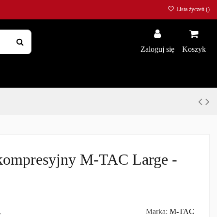
Lista życzeń (
)
Zaloguj się
Koszyk
kompresyjny M-TAC Large -
ł
Marka:
M-TAC