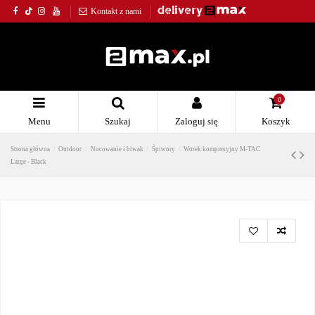
Kontakt z nami
0
Menu
Szukaj
Zaloguj się
Koszyk
Strona główna
Outdoor
Nocowanie i biwak
Śpiwory
Worek kompresyjny M-TAC
Large - Black