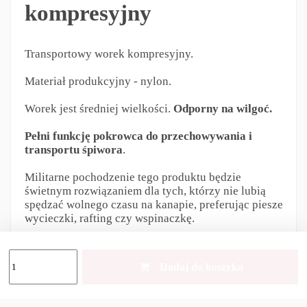
kompresyjny
Transportowy worek kompresyjny.
Materiał produkcyjny - nylon.
Worek jest średniej wielkości.
Odporny na wilgoć.
Pełni funkcję pokrowca do przechowywania i
transportu śpiwora
.
Militarne pochodzenie tego produktu będzie
świetnym rozwiązaniem dla tych, którzy nie lubią
spędzać wolnego czasu na kanapie, preferując piesze
wycieczki, rafting czy wspinaczkę.
Ukryte w worku rzeczy pozostaną suche niezależnie
Dodaj do koszyka
od kaprysów pogody.
A dzięki
specjalnym ściągającym
taśmom