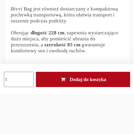
Bivvi Bag jest również dostarczany z kompaktową
pochewką transportową, która ułatwia transport i
suszenie podczas podróży.
Oferując
długość 228 cm
, zapewnia wystarczająco
dużo miejsca, aby pomieścić ubrania do
przesuszenia, a
szerokość 85 cm
gwarantuje
komfortowy sen i swobodę ruchów.
Bivvi Bag jest wyprodukowany z technicznej
tkaniny
Paratex Dry – Fabric
100% nylon. Ten
Dodaj do koszyka
bardzo
wytrzymały
, a jednocześnie
lekki
materiał
został pokryty hydrofilicznym poliuretanem,
zapewniając
100% wodoodporność na poziomie
5000mm
słupa wody.
Ta wysoka odporność na wodę, połączona z
uszczelnionymi szwami taśmą termoplastyczną
,
gwarantuje całkowitą wodoodporność.