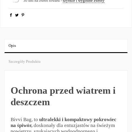
30 dni na zwrot towaru -
szybkie i wygodne zwroty
Opis
Szczegóły Produktu
Ochrona przed wiatrem i
deszczem
Bivvi Bag, to
ultralekki i kompaktowy pokrowiec
na śpiwór,
doskonały dla entuzjastów na świeżym
powietrzu, szukających wodoodpornego i