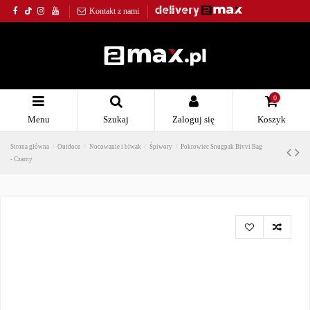
Kontakt z nami
0
Menu
Szukaj
Zaloguj się
Koszyk
Strona główna
Outdoor
Nocowanie i biwak
Śpiwory
Pokrowiec Snugpak Bivvi Bag
- Czarny