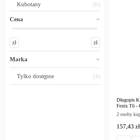
Kubotany
6
Cena
zł
zł
Marka
Tylko dostępne
4
Długopis Ku
Fenix T6 -
2 osoby kup
157,43 zł