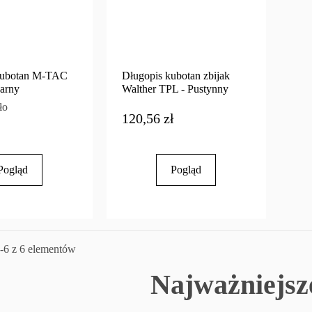
Kubotan M-TAC
Długopis kubotan zbijak
zarny
Walther TPL - Pustynny
ło
120,56 zł
Pogląd
Pogląd
-6 z 6 elementów
Najważniejsz