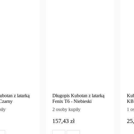
botan z latarką
Długopis Kubotan z latarką
Ku
 Czarny
Fenix T6 - Niebieski
KB 
iły
2 osoby kupiły
1 o
157,43 zł
25