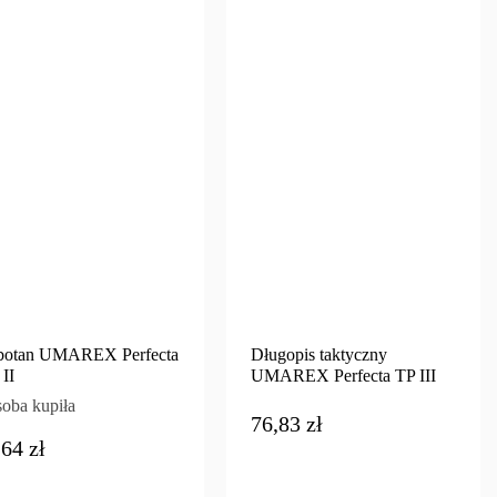
botan UMAREX Perfecta
Długopis taktyczny
II
UMAREX Perfecta TP III
soba kupiła
76,83 zł
,64 zł