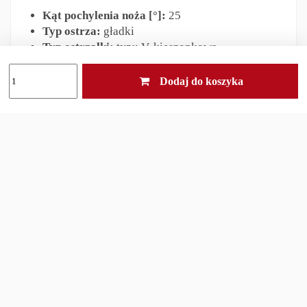
Kąt pochylenia noża [°]:
25
Typ ostrza:
gładki
Typ ostrzałki:
typu V, kieszonkowa,
kompaktowa
Typ ostrzenia:
szybkie podostrzenie
Dodaj do koszyka
Materiał ścierny:
węglik spiekany, ceramika
(syntetyk), diament
Co chcesz naostrzyć?
scyzoryk,
maczeta,
nóż stalowy