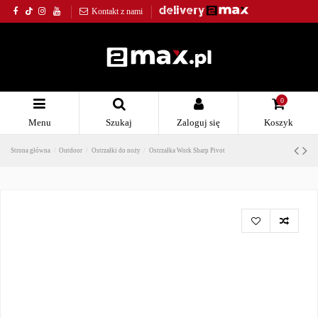
Kontakt z nami
0
Menu
Szukaj
Zaloguj się
Koszyk
Strona główna
Outdoor
Ostrzałki do noży
Ostrzałka Work Sharp Pivot