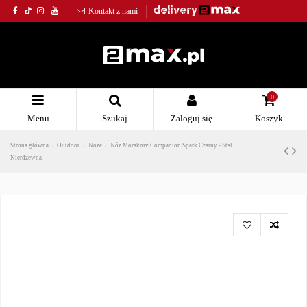
Kontakt z nami
0
Menu
Szukaj
Zaloguj się
Koszyk
Strona główna
Outdoor
Noże
Nóż Morakniv Companion Spark Czarny - Stal
Nierdzewna