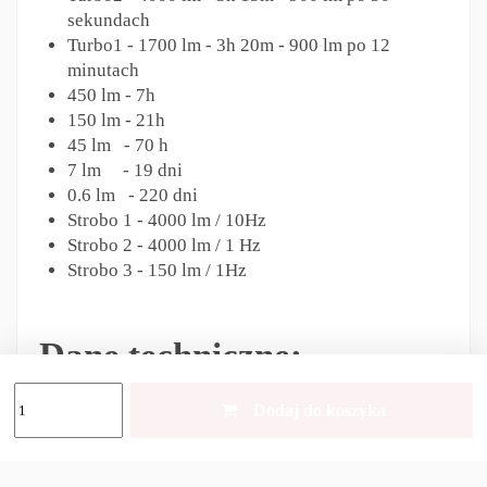
sekundach
Turbo1 - 1700 lm - 3h 20m - 900 lm po 12
minutach
450 lm - 7h
150 lm - 21h
45 lm - 70 h
7 lm - 19 dni
0.6 lm - 220 dni
Strobo 1 - 4000 lm / 10Hz
Strobo 2 - 4000 lm / 1 Hz
Strobo 3 - 150 lm / 1Hz
Dane techniczne:
Dodaj do koszyka
Temperatura barwowa: White
Dioda LED: Cree XHP70.2
Optyka : TIR