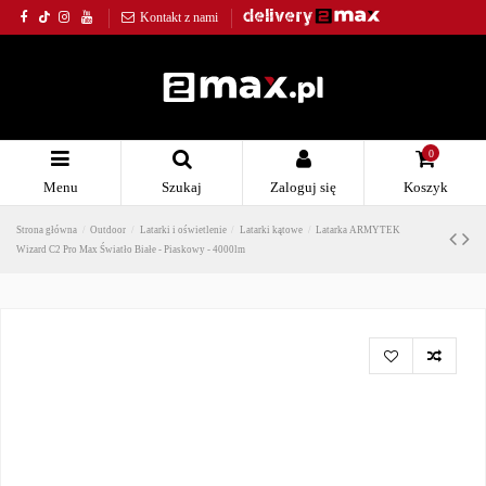
Kontakt z nami
0
Menu
Szukaj
Zaloguj się
Koszyk
Strona główna
Outdoor
Latarki i oświetlenie
Latarki kątowe
Latarka ARMYTEK
Wizard C2 Pro Max Światło Białe - Piaskowy - 4000lm