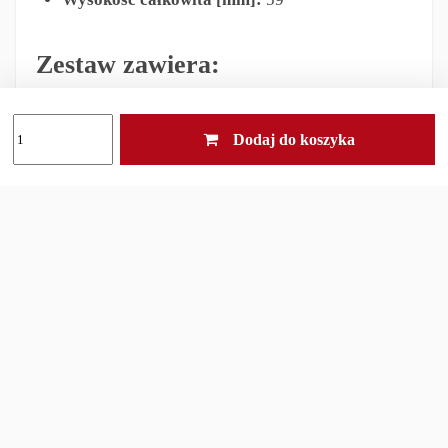
Zestaw zawiera:
Pokrowiec Fenix
Dodaj do koszyka
oryginalne opakowanie
Odpowiedzialność za produkt
Inni klienci kupili również