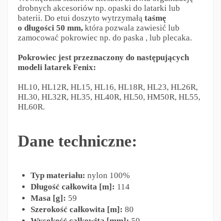
drobnych akcesoriów np. opaski do latarki lub
baterii. Do etui doszyto wytrzymałą
taśmę
o długości 50 mm,
która pozwala zawiesić lub
zamocować pokrowiec np. do paska , lub plecaka.
Pokrowiec jest przeznaczony do następujących
modeli latarek Fenix:
HL10, HL12R, HL15, HL16, HL18R, HL23, HL26R,
HL30, HL32R, HL35, HL40R, HL50, HM50R, HL55,
HL60R.
Dane techniczne:
Typ materiału:
nylon 100%
Długość całkowita [m]:
114
Masa [g]:
59
Szerokość całkowita [m]:
80
Wysokość całkowita [mm]:
59