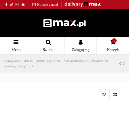
Kontakt z nami
0
Menu
Szukaj
Zaloguj się
Koszyk
Strona główna
Outdoor
Latarki i oświetlenie
Akcesoria dodatkowe
Pokrowiec etui
na latarkę czołową FENIX