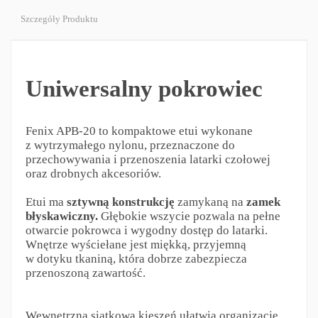
Szczegóły Produktu
Uniwersalny pokrowiec
Fenix APB-20 to kompaktowe etui wykonane
z wytrzymałego nylonu, przeznaczone do
przechowywania i przenoszenia latarki czołowej
oraz drobnych akcesoriów.
Etui ma
sztywną konstrukcję
zamykaną na
zamek
błyskawiczny.
Głębokie wszycie pozwala na pełne
otwarcie pokrowca i wygodny dostęp do latarki.
Wnętrze wyściełane jest miękką, przyjemną
w dotyku tkaniną, która dobrze zabezpiecza
przenoszoną zawartość.
Wewnętrzna siatkowa kieszeń ułatwia organizację