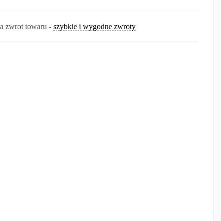
na zwrot towaru -
szybkie i wygodne zwroty