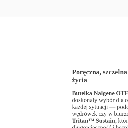
Poręczna, szczelna
życia
Butelka Nalgene OTF
doskonały wybór dla o
każdej sytuacji — podc
wędrówek czy w biurz
Tritan™ Sustain,
któr
długowieczność i bezp