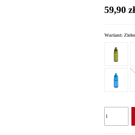
59,90 z
Wariant:
Zielo