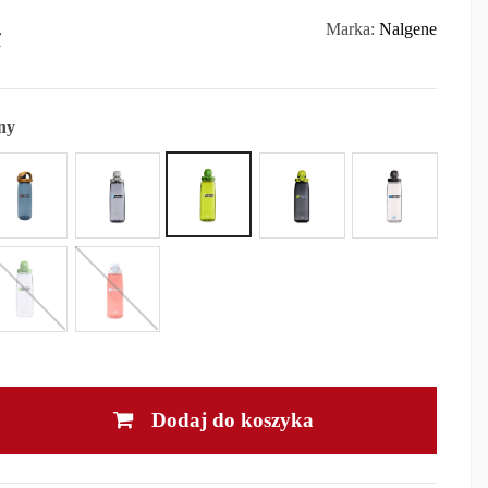
ł
Marka:
Nalgene
ny
Dodaj do koszyka