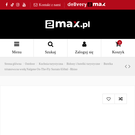
Kontakt z nami
0
Menu
Szukaj
Zaloguj się
Koszyk
Strona główna
Outdoor
Kuchnia turystyczna
Bidony i butelki turystyczne
Butelka
tritanowa na wodę Nalgene On-The-Fly Sustain 650ml - Rhino