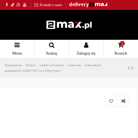
Kontakt z nami
0
Menu
Szukaj
Zaloguj się
Koszyk
Strona główna
Outdoor
Latarki i oświetlenie
Ładowarki
Ładowarka do
akumulatorów ARMYTEK Uni C4 Plug Type C