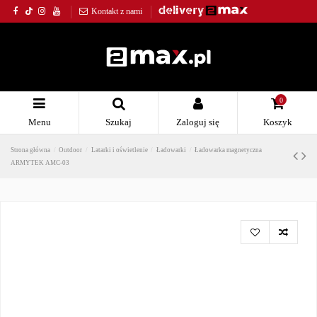
Kontakt z nami
0
Menu
Szukaj
Zaloguj się
Koszyk
Strona główna
Outdoor
Latarki i oświetlenie
Ładowarki
Ładowarka magnetyczna
ARMYTEK AMC-03