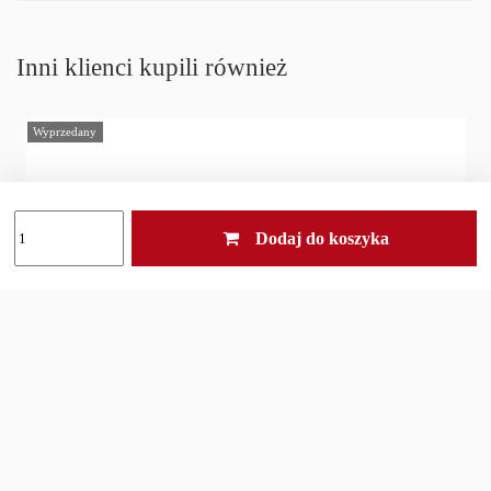
Inni klienci kupili również
Wyprzedany
Dodaj do koszyka
Smar ARMYTEK AGR-01 NyoGel 760G - 5ml