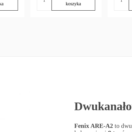
ka
koszyka
 USB
Akumulator FENIX USB
Akumula
6V
18650 2600 mAh 3,6V
L21-500
3,6V 50
47,90 zł
99,90 z
j do
Dodaj do
ka
koszyka
Dwukanało
Fenix ARE-A2
to dwu