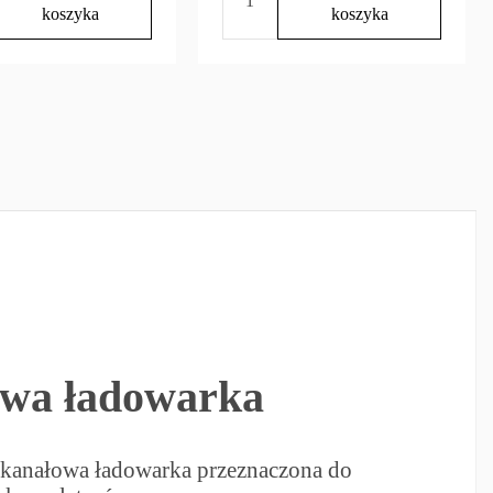
koszyka
koszyka
tor FENIX ARB-
Akumulator Fenix ARB-L18
0 V.2 USB 21700
18650 3,6 V 3400 mAh
00 mAh
76,83 zł
ł
Dodaj do
Dodaj do
koszyka
koszyka
wa ładowarka
kanałowa ładowarka przeznaczona do