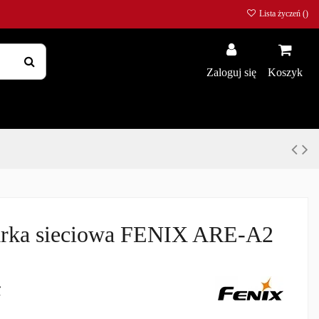
Lista życzeń (
)
Zaloguj się
Koszyk
rka sieciowa FENIX ARE-A2
ł