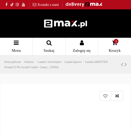
Kontakt z nami
0
Menu
Szukaj
Zaloguj się
Koszyk
Strona główna
Outdoor
Latarki i oświetlenie
Latarki kątowe
Latarka ARMYTEK
Wizard C2 Pro światło Ciepłe - Czarny - 2330lm