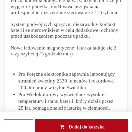
Prosta kontrola domyślna: łatwa w użyciu od razu po
wyjęciu z pudełka, możliwość przejścia na
profesjonalne rozszerzone sterowanie z 12 trybami.
System podwójnych sprężyn: niezawodny kontakt
baterii ze sterownikiem w celu dodatkowej ochrony
przed uszkodzeniem podczas upadku.
Nowe ładowanie magnetyczne: latarka ładuje się 2
razy szybciej (3 godz 40 min).
Pro Potężna elektronika zapewnia imponujący
strumień świetlny 2330 lumenów i rekordowe
200 dni pracy w trybie Świetlika.
Pro Wielokolorowy wyświetlacz wysokiej
temperatury i stanu baterii, który działa przez
25 lat, pomaga znaleźć latarkę w ciemności.
Wygodna szeroka wiązka optyki TIR,
chronionej przed zadrapaniami dzięki
Dodaj do koszyka
zastosowaniu szkła hartowanego z rozjaśniającą