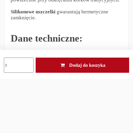
Silikonowe uszczelki
gwarantują hermetyczne
zamknięcie.
Dane techniczne:
Materiał
: stal nierdzewna 201
Dodaj do koszyka
Pojemność
: 450 ml
Wymiary
: Wysokość 13.8 cm, Średnica 8.5 cm
Waga
: 200 g
Kolor
: Olive
Odpowiedzialność za produkt