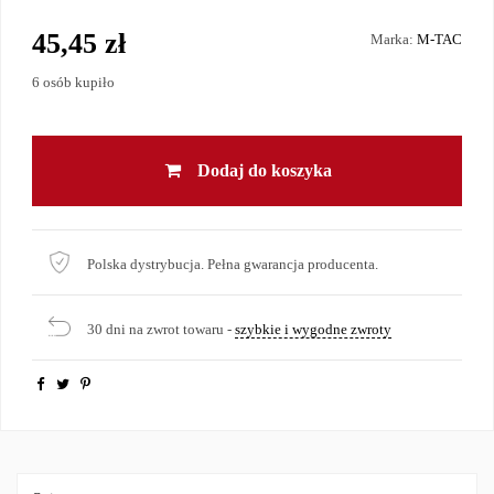
45,45 zł
Marka:
M-TAC
6 osób kupiło
Dodaj do koszyka
Polska dystrybucja. Pełna gwarancja producenta.
30 dni na zwrot towaru -
szybkie i wygodne zwroty