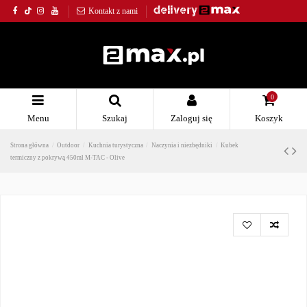
Kontakt z nami
0
Menu
Szukaj
Zaloguj się
Koszyk
Strona główna
Outdoor
Kuchnia turystyczna
Naczynia i niezbędniki
Kubek
termiczny z pokrywą 450ml M-TAC - Olive