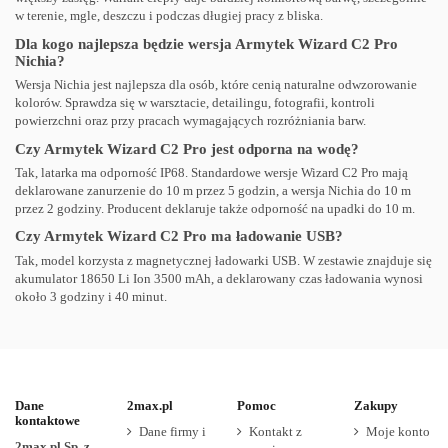
w terenie, mgle, deszczu i podczas długiej pracy z bliska.
Dla kogo najlepsza będzie wersja Armytek Wizard C2 Pro
Nichia?
Wersja Nichia jest najlepsza dla osób, które cenią naturalne odwzorowanie
kolorów. Sprawdza się w warsztacie, detailingu, fotografii, kontroli
powierzchni oraz przy pracach wymagających rozróżniania barw.
Czy Armytek Wizard C2 Pro jest odporna na wodę?
Tak, latarka ma odporność IP68. Standardowe wersje Wizard C2 Pro mają
deklarowane zanurzenie do 10 m przez 5 godzin, a wersja Nichia do 10 m
przez 2 godziny. Producent deklaruje także odporność na upadki do 10 m.
Czy Armytek Wizard C2 Pro ma ładowanie USB?
Tak, model korzysta z magnetycznej ładowarki USB. W zestawie znajduje się
akumulator 18650 Li Ion 3500 mAh, a deklarowany czas ładowania wynosi
około 3 godziny i 40 minut.
Dane
2max.pl
Pomoc
Zakupy
kontaktowe
Dane firmy i
Kontakt z
Moje konto
2max.pl Sp. z