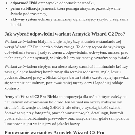
odporność IP68
oraz wysoka odporność na upadki,
pełna stabilizacja jasności
, która pomaga utrzymać przewidywalne
światło podczas pracy,
aktywny system ochrony termicznej
, ograniczający ryzyko przegrzania
latarki.
Jak wybrać odpowiedni wariant Armytek Wizard C2 Pro?
Wariant ze światłem białym oferuje najwyższy strumień w standardowej
wersji Wizard C2 Pro i bardzo dobry zasięg. To dobry wybór do szybkiego
doświetlania terenu, jazdy rowerem z odpowiednim uchwytem, marszu, prac
technicznych oraz sytuacji, w których liczy się mocny, wyraźny snop światła.
Wariant ze światłem ciepłym ma nieco niższy strumień i minimalnie krótszy
zasięg, ale jest bardziej komfortowy dla wzroku w deszczu, mgle, lesie i
podczas dłuższej pracy z bliska. Ciepła barwa światła często lepiej sprawdza
się w terenie naturalnym, ponieważ mniej męczy oczy i łagodniej oddaje
kontrasty.
Armytek Wizard C2 Pro Nichia
to propozycja dla osób, którym zależy na
naturalnym odwzorowaniu kolorów. Ten wariant ma niższy maksymalny
strumień niż wersje z diodą XHP50.2, ale oferuje wysoką jakość światła.
Sprawdza się przy fotografii, pracach warsztatowych, detailingu, kontroli
powierzchni, rozróżnianiu przewodów oraz wszędzie tam, gdzie sam poziom
lumenów nie jest ważniejszy od jakości barwy.
Porównanie wariantów Armytek Wizard C2 Pro