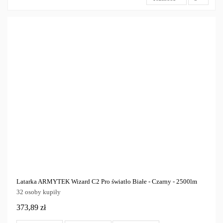
Marka
Model
Tylko dostępne
5
Latarka ARMYTEK Wizard C2 Pro światło Białe - Czarny - 2500lm
32 osoby kupiły
373,89 zł