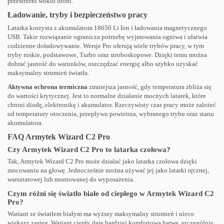
przestrzeni wokół dłoni.
Ładowanie, tryby i bezpieczeństwo pracy
Latarka korzysta z akumulatora 18650 Li Ion i ładowania magnetycznego
USB. Takie rozwiązanie ogranicza potrzebę wyjmowania ogniwa i ułatwia
codzienne doładowywanie. Wersje Pro oferują wiele trybów pracy, w tym
tryby niskie, podstawowe, Turbo oraz stroboskopowe. Dzięki temu można
dobrać jasność do warunków, oszczędzać energię albo szybko uzyskać
maksymalny strumień światła.
Aktywna ochrona termiczna
zmniejsza jasność, gdy temperatura zbliża się
do wartości krytycznej. Jest to normalne działanie mocnych latarek, które
chroni diodę, elektronikę i akumulator. Rzeczywisty czas pracy może zależeć
od temperatury otoczenia, przepływu powietrza, wybranego trybu oraz stanu
akumulatora.
FAQ Armytek Wizard C2 Pro
Czy Armytek Wizard C2 Pro to latarka czołowa?
Tak, Armytek Wizard C2 Pro może działać jako latarka czołowa dzięki
mocowaniu na głowę. Jednocześnie można używać jej jako latarki ręcznej,
warsztatowej lub montowanej do wyposażenia.
Czym różni się światło białe od ciepłego w Armytek Wizard C2
Pro?
Wariant ze światłem białym ma wyższy maksymalny strumień i nieco
większy zasięg. Wariant ciepły daje bardziej komfortową barwę, szczególnie