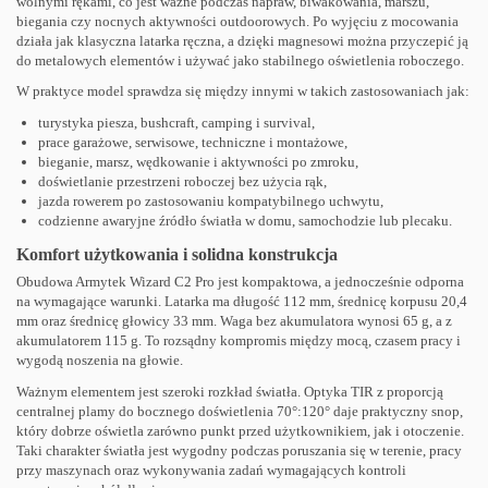
wolnymi rękami, co jest ważne podczas napraw, biwakowania, marszu,
biegania czy nocnych aktywności outdoorowych. Po wyjęciu z mocowania
działa jak klasyczna latarka ręczna, a dzięki magnesowi można przyczepić ją
do metalowych elementów i używać jako stabilnego oświetlenia roboczego.
W praktyce model sprawdza się między innymi w takich zastosowaniach jak:
turystyka piesza, bushcraft, camping i survival,
prace garażowe, serwisowe, techniczne i montażowe,
bieganie, marsz, wędkowanie i aktywności po zmroku,
doświetlanie przestrzeni roboczej bez użycia rąk,
jazda rowerem po zastosowaniu kompatybilnego uchwytu,
codzienne awaryjne źródło światła w domu, samochodzie lub plecaku.
Komfort użytkowania i solidna konstrukcja
Obudowa Armytek Wizard C2 Pro jest kompaktowa, a jednocześnie odporna
na wymagające warunki. Latarka ma długość 112 mm, średnicę korpusu 20,4
mm oraz średnicę głowicy 33 mm. Waga bez akumulatora wynosi 65 g, a z
akumulatorem 115 g. To rozsądny kompromis między mocą, czasem pracy i
wygodą noszenia na głowie.
Ważnym elementem jest szeroki rozkład światła. Optyka TIR z proporcją
centralnej plamy do bocznego doświetlenia 70°:120° daje praktyczny snop,
który dobrze oświetla zarówno punkt przed użytkownikiem, jak i otoczenie.
Taki charakter światła jest wygodny podczas poruszania się w terenie, pracy
przy maszynach oraz wykonywania zadań wymagających kontroli