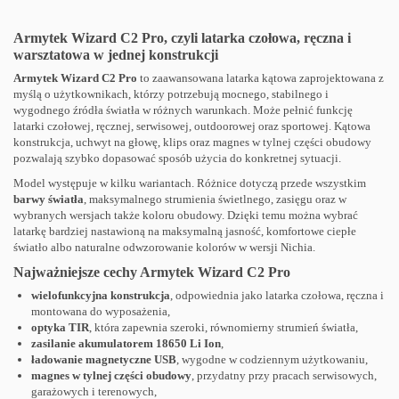
Armytek Wizard C2 Pro, czyli latarka czołowa, ręczna i
warsztatowa w jednej konstrukcji
Armytek Wizard C2 Pro
to zaawansowana latarka kątowa zaprojektowana z
myślą o użytkownikach, którzy potrzebują mocnego, stabilnego i
wygodnego źródła światła w różnych warunkach. Może pełnić funkcję
latarki czołowej, ręcznej, serwisowej, outdoorowej oraz sportowej. Kątowa
konstrukcja, uchwyt na głowę, klips oraz magnes w tylnej części obudowy
pozwalają szybko dopasować sposób użycia do konkretnej sytuacji.
Model występuje w kilku wariantach. Różnice dotyczą przede wszystkim
barwy światła
, maksymalnego strumienia świetlnego, zasięgu oraz w
wybranych wersjach także koloru obudowy. Dzięki temu można wybrać
latarkę bardziej nastawioną na maksymalną jasność, komfortowe ciepłe
światło albo naturalne odwzorowanie kolorów w wersji Nichia.
Najważniejsze cechy Armytek Wizard C2 Pro
wielofunkcyjna konstrukcja
, odpowiednia jako latarka czołowa, ręczna i
montowana do wyposażenia,
optyka TIR
, która zapewnia szeroki, równomierny strumień światła,
zasilanie akumulatorem 18650 Li Ion
,
ładowanie magnetyczne USB
, wygodne w codziennym użytkowaniu,
magnes w tylnej części obudowy
, przydatny przy pracach serwisowych,
garażowych i terenowych,