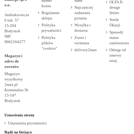
numer
nami
OLFA X-
o.o.
konta
Najczęściej
design
Regulamin
zadawane
Series
Andrukiewicza
sklepu
pytania
Strefa
6 lok. 57
Polityka
Wysyłka i
Okazji
15-204
prywatności
dostawa
Białystok
Sprawdź
NIP:
Polityka
Zwrot i
status
9662164277
plików
wymiana
zamówienia
"cookies"
delivery2max
Odstąp od
umowy
Magazyn i
tutaj
adres do
zwrotów
Magazyn
wysyłkowy
2max.pl
Komunalna 3b
15-197
Białystok
Ustawienia strony
Ustawienia prywatności
Bądź na bieżąco