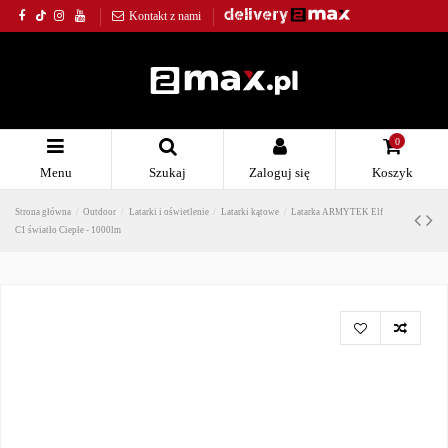
Kontakt z nami
0
Menu
Szukaj
Zaloguj się
Koszyk
Strona główna
Outdoor
Latarki i oświetlenie
Latarki kątowe
Latarka ARMYTEK Elf
C1 światło Ciepłe - 1000lm