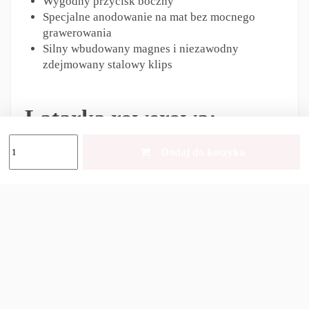
Wygodny przycisk boczny
Specjalne anodowanie na mat bez mocnego
grawerowania
Silny wbudowany magnes i niezawodny
zdejmowany stalowy klips
Latarka rowerowa:
Dodaj do koszyka
Trwała i lekka obudowa z aluminium lotniczego
Zwiększona odporność na wstrząsy, nowe
sprężyny dla lepszej ochrony akumulatora i
sterownika
Stałe światło bez migotania
Opcjonalny szybko zdejmowany uchwyt
Latarka do kluczy: