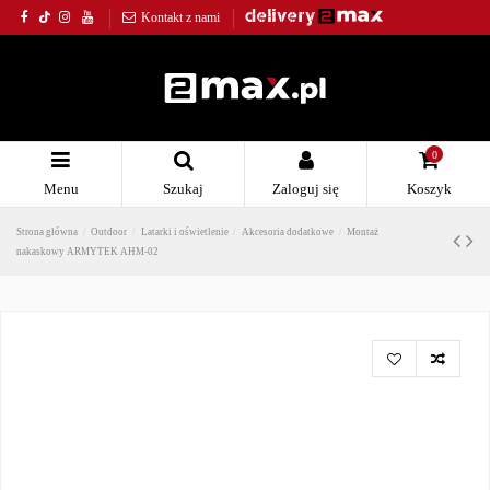
Kontakt z nami
0
Menu
Szukaj
Zaloguj się
Koszyk
Strona główna
Outdoor
Latarki i oświetlenie
Akcesoria dodatkowe
Montaż
nakaskowy ARMYTEK AHM-02