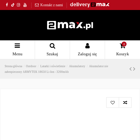
Kontakt z nami
0
Menu
Szukaj
Zaloguj się
Koszyk
Strona główna
Outdoor
Latarki i oświetlenie
Akumulatory
Akumulator nie
zabezpieczony ARMYTEK 18650 Li-Ion - 3200mAh