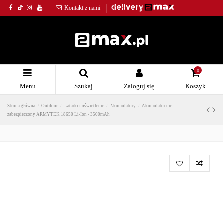
Kontakt z nami
0
Menu
Szukaj
Zaloguj się
Koszyk
Strona główna
Outdoor
Latarki i oświetlenie
Akumulatory
Akumulator nie
zabezpieczony ARMYTEK 18650 Li-Ion - 3500mAh