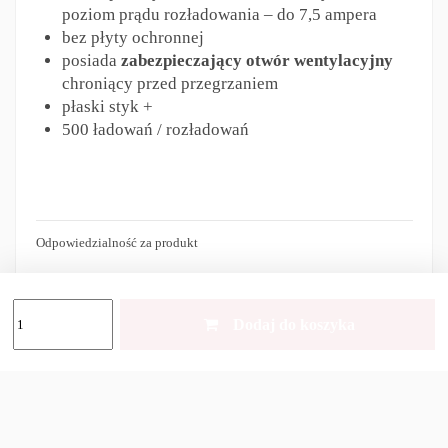
poziom prądu rozładowania – do 7,5 ampera
bez płyty ochronnej
posiada
zabezpieczający otwór wentylacyjny
chroniący przed przegrzaniem
płaski styk +
500 ładowań / rozładowań
Odpowiedzialność za produkt
Dodaj do koszyka
Inni klienci kupili również
-17%
Wyprzedany