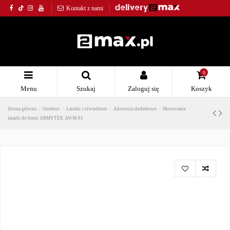
Kontakt z nami
0
Menu
Szukaj
Zaloguj się
Koszyk
Strona główna
Outdoor
Latarki i oświetlenie
Akcesoria dodatkowe
Mocowanie
latarki do broni ARMYTEK AWM-01