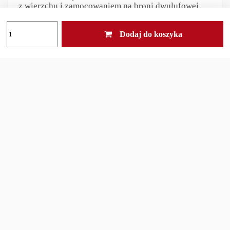
z wierzchu i zamocowaniem na broni dwulufowej.
Wydłużone sworznie pozwalają zaczepić mocowanie
Dodaj do koszyka
na lufę o większej średnicy.
Zakres średnicy mocowania (gdy przyczepiane są
latarki o średnicy korpusu 25,4 mm):
8-23.5 mm i
10.5-26 mm
.
Wysokość mocowania pozwala na
zaczepienie
latarki o średnicy do 42 mm.
Odpowiedzialność za produkt