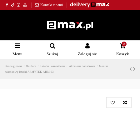
Kontakt z nami
0
Menu
Szukaj
Zaloguj się
Koszyk
Strona główna
Outdoor
Latarki i oświetlenie
Akcesoria dodatkowe
Montaż
nakaskowy latarki ARMYTEK AHM-03