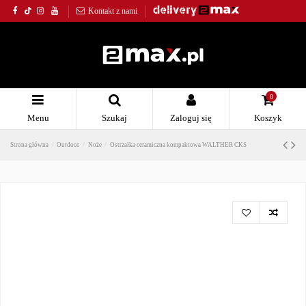
Kontakt z nami
0
Menu
Szukaj
Zaloguj się
Koszyk
Strona główna
Outdoor
Noże
Ostrzałka ceramiczna kompaktowa WALTHER CKS