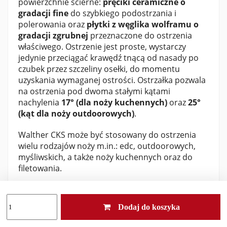
powierzchnie ścierne:
pręciki ceramiczne o
gradacji fine
do szybkiego podostrzania i
polerowania oraz
płytki z węglika wolframu o
gradacji zgrubnej
przeznaczone do ostrzenia
właściwego. Ostrzenie jest proste, wystarczy
jedynie przeciągać krawędź tnącą od nasady po
czubek przez szczeliny osełki, do momentu
uzyskania wymaganej ostrości. Ostrzałka pozwala
na ostrzenia pod dwoma stałymi kątami
nachylenia
17° (dla noży kuchennych)
oraz
25°
(kąt dla noży outdoorowych)
.
Walther CKS może być stosowany do ostrzenia
wielu rodzajów noży m.in.: edc, outdoorowych,
myśliwskich, a także noży kuchennych oraz do
filetowania.
Dane techniczne:
Dodaj do koszyka