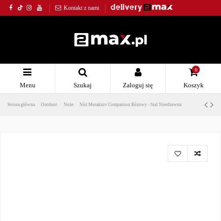
Kontakt z nami
0
Menu
Szukaj
Zaloguj się
Koszyk
Strona główna
Outdoor
Noże
Nóż Morakniv Companion Różowy - Stal Nierdzewna