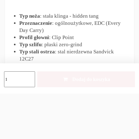
Typ noża
: stała klinga - hidden tang
Przeznaczenie
: ogólnoużytkowe, EDC (Every
Day Carry)
Profil głowni
: Clip Point
Typ szlifu
: płaski zero-grind
Typ stali ostrza
: stal nierdzewna Sandvick
12C27
Twardość stali [HRC]
: 57-58
Materiał rękojeści
: tworzywo sztuczne -
Dodaj do koszyka
polimer + guma
Materiał pochewki
: tworzywo sztuczne -
polimer
Długość całkowita
: 219 mm
Długość głowni
: 104 mm
Grubość głowni
: 2,5 mm
Waga
: 118 g