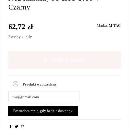
Czarny
62,72 zł
Marka:
M-TAC
2 osoby kupiły
Dodaj do koszyka
Produkt wyprzedany