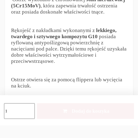
(5Cr15MoV)
, która zapewnia trwałość ostrzenia
oraz posiada doskonałe właściwości tnące.
Rękojeść z nakładkami wykonanymi z
lekkiego,
twardego i sztywnego kompozytu G10
posiada
ryflowaną antypoślizgową powierzchnię z
nacięciami pod palce. Dzięki temu rękojeść uzyskała
dobre właściwości wytrzymałościowe i
przeciwwstrząsowe.
Ostrze otwiera się za pomocą flippera lub wycięcia
na kciuk.
Klips
pozwala na zamocowanie noża w kieszeni i
znacznie ułatwia jego wyciągnięcie. Model ten
Dodaj do koszyka
posiada również
otwór na smycz lub linkę
zabezpieczającą.
Nóż składany Type 4 od marki M-Tac będzie