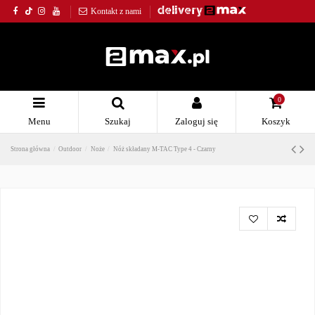
Kontakt z nami
0
Menu
Szukaj
Zaloguj się
Koszyk
Strona główna
Outdoor
Noże
Nóż składany M-TAC Type 4 - Czarny