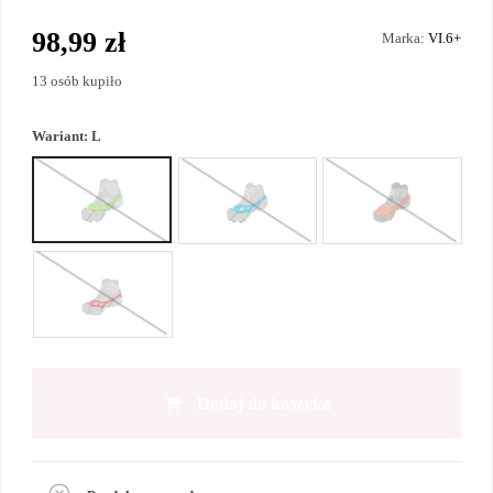
98,99 zł
Marka:
VI.6+
13 osób kupiło
Wariant:
L
Dodaj do koszyka