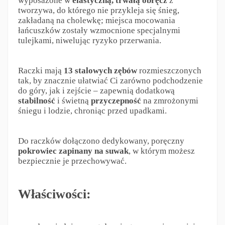
wyposażone w
elastyczną, trwałą obręcz
z
tworzywa, do którego nie przykleja się śnieg,
zakładaną na cholewkę; miejsca mocowania
łańcuszków zostały wzmocnione specjalnymi
tulejkami, niwelując ryzyko przerwania.
Raczki mają
13 stalowych zębów
rozmieszczonych
tak, by znacznie ułatwiać Ci zarówno podchodzenie
do góry, jak i zejście – zapewnią dodatkową
stabilność
i świetną
przyczepność
na zmrożonymi
śniegu i lodzie, chroniąc przed upadkami.
Do raczków dołączono dedykowany, poręczny
pokrowiec
zapinany na suwak
, w którym możesz
bezpiecznie je przechowywać.
Właściwości: