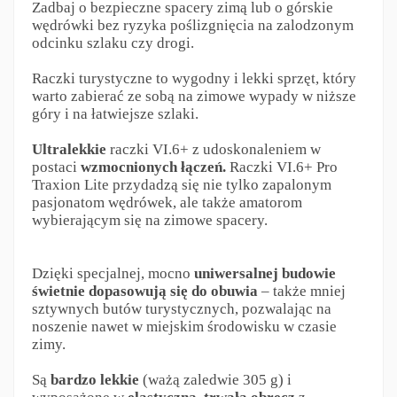
Zadbaj o bezpieczne spacery zimą lub o górskie
wędrówki bez ryzyka poślizgnięcia na zalodzonym
odcinku szlaku czy drogi.
Raczki turystyczne to wygodny i lekki sprzęt, który
warto zabierać ze sobą na zimowe wypady w niższe
góry i na łatwiejsze szlaki.
Ultralekkie
raczki VI.6+ z udoskonaleniem w
postaci
wzmocnionych łączeń.
Raczki VI.6+ Pro
Traxion Lite przydadzą się nie tylko zapalonym
pasjonatom wędrówek, ale także amatorom
wybierającym się na zimowe spacery.
Dzięki specjalnej, mocno
uniwersalnej budowie
świetnie dopasowują się do obuwia
– także mniej
sztywnych butów turystycznych, pozwalając na
noszenie nawet w miejskim środowisku w czasie
zimy.
Są
bardzo lekkie
(ważą zaledwie 305 g) i