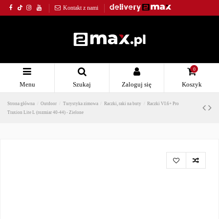
Kontakt z nami
0
Menu
Szukaj
Zaloguj się
Koszyk
Strona główna
Outdoor
Turystyka zimowa
Raczki, raki na buty
Raczki VI.6+ Pro
Traxion Lite L (rozmiar 40-44) - Zielone