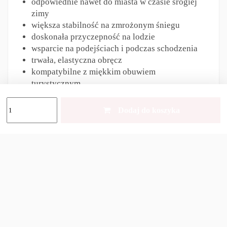
odpowiednie nawet do miasta w czasie srogiej
zimy
większa stabilność na zmrożonym śniegu
doskonała przyczepność na lodzie
wsparcie na podejściach i podczas schodzenia
trwała, elastyczna obręcz
kompatybilne z miękkim obuwiem
turystycznym
wzmocnione łączenia obręczy i łańcuszków
13 kolców ze stali nierdzewnej
Dodaj do koszyka
tworzywo, do którego nie przykleja się śnieg
Dane techniczne:
Kolor:
Zielony
Rozmiar:
40-44
Materiał:
stal nierdzewna, tworzywo
Waga:
305 g (bez pokrowca)