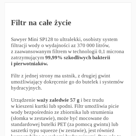
Filtr na całe życie
Sawyer Mini SP128 to ultralekki, osobisty system
filtracji wody o wydajności az 370 000 litrów,
z zaawansowanym filtrem w technologii 0,1 microna
zatrzymującym
99,99% szkodliwych bakterii
i pierwotniaków
.
Filtr z jednej strony ma ustnik, z drugiej gwint
umożliwiający dokręcenie go do butelek i systemów
hydracyjnych.
Urządzenie
waży zaledwie 57 g
i bez trudu
w kieszeni kurtki lub spodni. Filtr umożliwia picie
wody bezpośrednio ze zbiornika lub strumienia
(słomka w zestawie), może być mocowane do
standardowej butelki PET (za pomocą gwintu) lub
saszetki typu squeeze (w zestawie), jest również