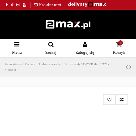
Kontakt z nami
0
Menu
Szukaj
Zaloguj się
Koszyk
Strona główna
Outdoor
Uzdatnianie wody
Filtr do wody SAWYER Mini SP128 -
Niebieski