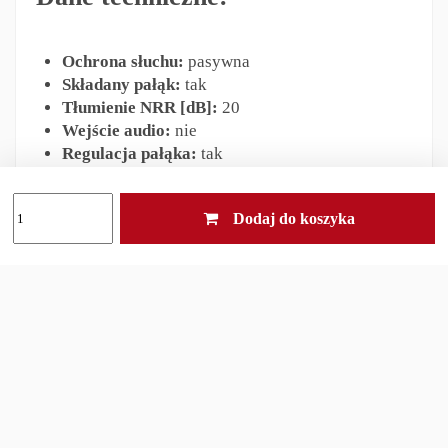
Ochrona słuchu:
pasywna
Składany pałąk:
tak
Tłumienie NRR [dB]:
20
Wejście audio:
nie
Regulacja pałąka:
tak
Masa [g]:
200
Dodaj do koszyka
Zestaw zawiera:
Ochronniki słuchu,
oryginalne opakowanie.
Odpowiedzialność za produkt