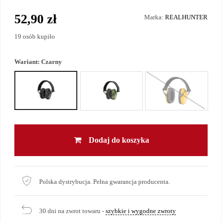
52,90 zł
Marka:
REALHUNTER
19 osób kupiło
Wariant:
Czarny
Dodaj do koszyka
Polska dystrybucja. Pełna gwarancja producenta.
30 dni na zwrot towaru -
szybkie i wygodne zwroty