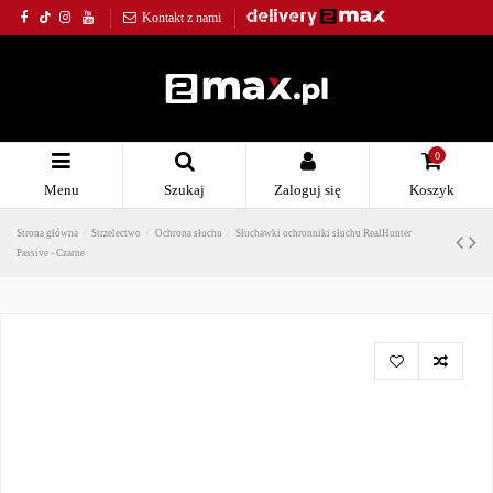
Kontakt z nami
0
Menu
Szukaj
Zaloguj się
Koszyk
Strona główna
Strzelectwo
Ochrona słuchu
Słuchawki ochronniki słuchu RealHunter
Passive - Czarne