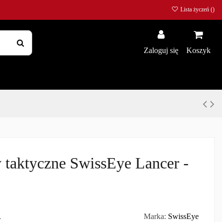
Lista życzeń (
)
Zaloguj się
Koszyk
 taktyczne SwissEye Lancer -
ł
Marka:
SwissEye