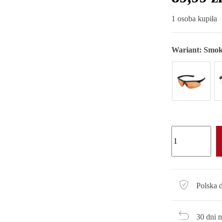
1 osoba kupiła
Wariant:
Smok
Polska 
30 dni 