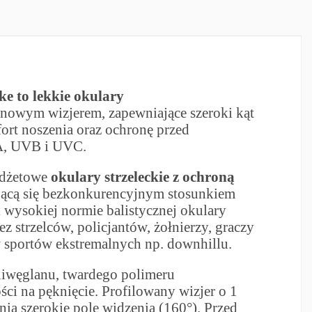
e to lekkie okulary
anowym wizjerem, zapewniające szeroki kąt
ort noszenia oraz ochronę przed
A, UVB i UVC.
udżetowe
okulary strzeleckie z ochroną
ącą się bezkonkurencyjnym stosunkiem
i wysokiej normie balistycznej okulary
 strzelców, policjantów, żołnierzy, graczy
w sportów ekstremalnych np. downhillu.
iwęglanu, twardego polimeru
ci na pęknięcie. Profilowany wizjer o 1
nia szerokie pole widzenia (160°). Przed