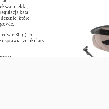
ciach
ększa miękki,
regulacją kąta
ńczenie, które
głowie.
ledwie 30 g), co
i sprawia, że okulary
.
ncer:
y balistycznej.
aczający prędkość
bieństwa, że odłamek
a wymagania
słonecznym dla
wsłonecznych