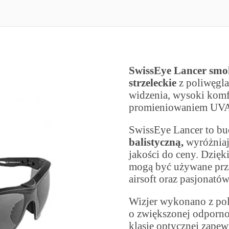
SwissEye Lancer smok
strzeleckie
z poliwęgl
widzenia, wysoki komf
promieniowaniem UV
SwissEye Lancer to b
balistyczną,
wyróżniaj
jakości do ceny. Dzięk
mogą być używane przez
airsoft oraz pasjonató
Wizjer wykonano z pol
o zwiększonej odpornoś
klasie optycznej zapew