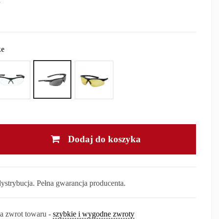
e
Dodaj do koszyka
dystrybucja. Pełna gwarancja producenta.
na zwrot towaru -
szybkie i wygodne zwroty