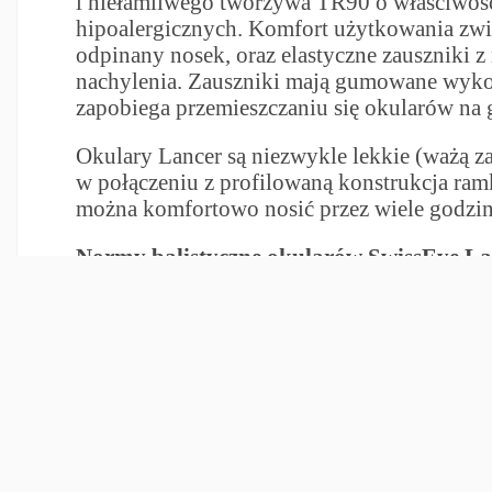
i niełamliwego tworzywa TR90 o właściwoś
hipoalergicznych. Komfort użytkowania zwi
odpinany nosek, oraz elastyczne zauszniki z 
nachylenia. Zauszniki mają gumowane wyko
zapobiega przemieszczaniu się okularów na 
Okulary Lancer są niezwykle lekkie (ważą za
w połączeniu z profilowaną konstrukcja ramk
można komfortowo nosić przez wiele godzin
Normy balistyczne okularów SwissEye La
STANAG 2920 / 4296
– norma klasy ochron
W normie tej określa się parametr V-50 ozn
w m/s, przy której istnieje 50% prawdopodo
o ciężarze 1,1 g przebije osłonę balistyczną.
EN 12312-1
– norma europejska określając
względem ochrony przed promieniowaniem 
niekorekcyjnych okularów i filtrów przeci