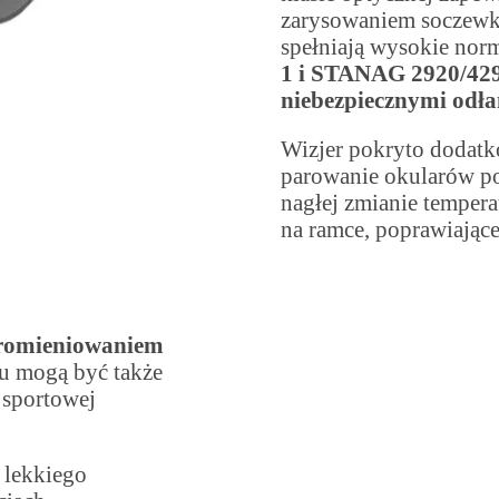
zarysowaniem soczewki
spełniają wysokie nor
1 i STANAG 2920/4296
niebezpiecznymi odła
Wizjer pokryto dodat
parowanie okularów p
nagłej zmianie tempera
na ramce, poprawiające
promieniowaniem
mu mogą być także
 sportowej
 lekkiego