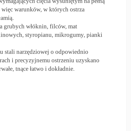
 wymagających cięcia wysuniętym na pełną
a więc warunków, w których ostrza
łamią.
a grubych włóknin, filców, mat
ulinowych, styropianu, mikrogumy, pianki
u stali narzędziowej o odpowiednio
rach i precyzyjnemu ostrzeniu uzyskano
wałe, tnące łatwo i dokładnie.