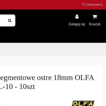
Lista życzeń (
)
Zaloguj się
Koszyk
 segmentowe ostre 18mm OLFA
-10 - 10szt
ł