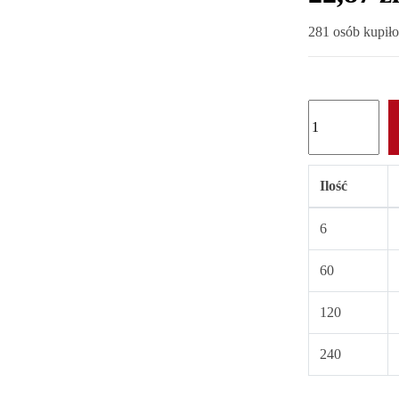
281 osób kupiło
Ilość
6
60
120
240