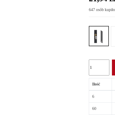
647 osób kupiło
Ilość
6
60