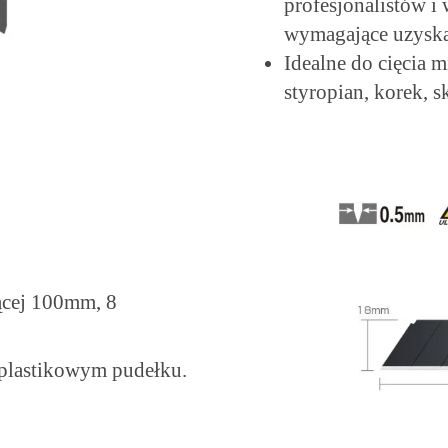
profesjonalistów i
wymagające uzyskan
Idealne do cięcia 
styropian, korek, s
ącej 100mm, 8
plastikowym pudełku.