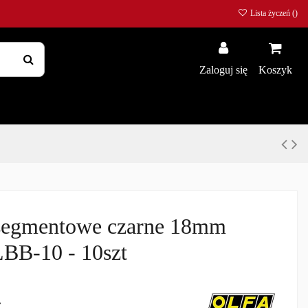
Lista życzeń (
)
Zaloguj się
Koszyk
 segmentowe czarne 18mm
BB-10 - 10szt
ł