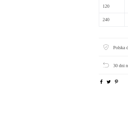
120
240
Polska 
30 dni 