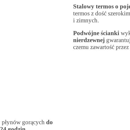
Stalowy termos o poj
termos z dość szeroki
i zimnych.
Podwójne ścianki
wyk
nierdzewnej
gwarantuj
czemu zawartość przez 
y płynów gorących
do
24 godzin.