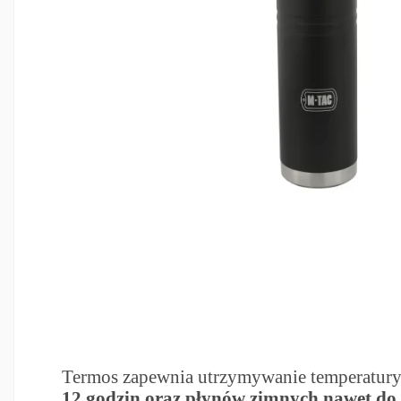
Termos zapewnia utrzymywanie temperatur
12 godzin oraz płynów zimnych nawet do 