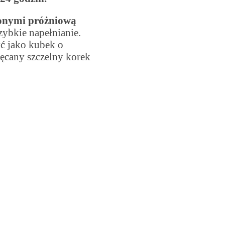
ionymi próżniową
ybkie napełnianie.
ć jako kubek o
ęcany szczelny korek