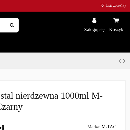
Lista życzeń (
)
Zaloguj się
Koszyk
stal nierdzewna 1000ml M-
Czarny
zł
Marka:
M-TAC