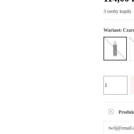
3 osoby kupiły
Wariant:
Czar
Produk