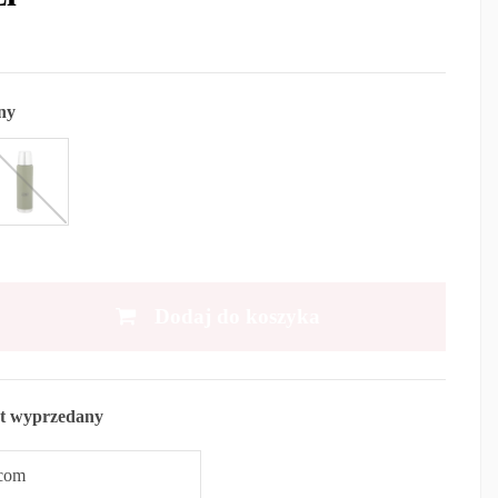
ny
Dodaj do koszyka
t wyprzedany