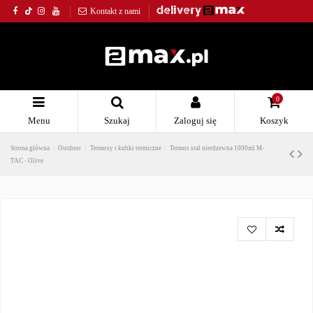
Kontakt z nami
0
Menu
Szukaj
Zaloguj się
Koszyk
Strona główna
Outdoor
Termosy i kubki termiczne
Termos stal nierdzewna 1000ml M-
TAC - Olive