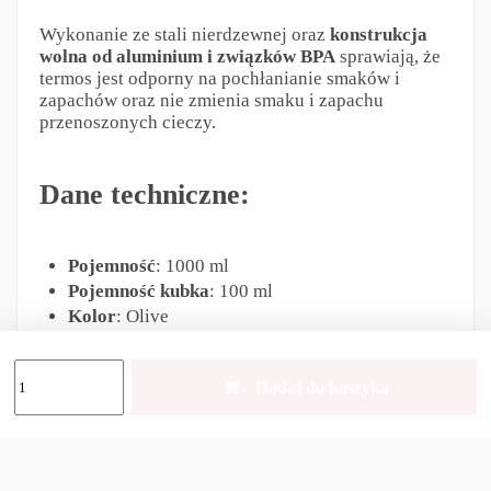
Wykonanie ze stali nierdzewnej oraz
konstrukcja
wolna od aluminium i związków BPA
sprawiają, że
termos jest odporny na pochłanianie smaków i
zapachów oraz nie zmienia smaku i zapachu
przenoszonych cieczy.
Dane techniczne:
Pojemność
: 1000 ml
Pojemność kubka
: 100 ml
Kolor
: Olive
Powłoka
: antypoślizgowa, przeciwodblaskowa
Korek
: uszczelniony, próżniowy
Dodaj do koszyka
Izolacja
: podwójne ścianki
Wysokość
: 32,5 cm
Średnica
: 8,5 cm
Materiał
: stal nierdzewna AISI 201