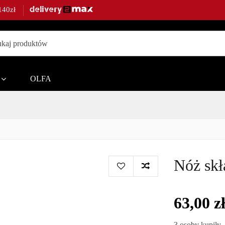
140zł
ble,
OLFA
te.
Nóż skł
63,00 z
3 osoby kupiły