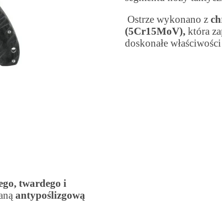
Ostrze wykonano z
ch
(5Cr15MoV),
która za
doskonałe właściwości 
ego, twardego i
waną
antypoślizgową