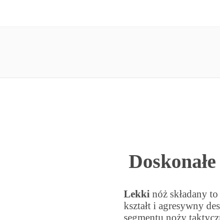
Doskonałe 
Lekki
nóż składany to
kształt i agresywny de
segmentu noży taktycz