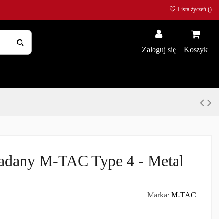
Lista życzeń (
)
Zaloguj się
Koszyk
adany M-TAC Type 4 - Metal
ł
Marka:
M-TAC