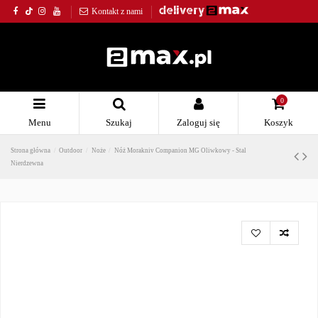
Kontakt z nami
0
Menu
Szukaj
Zaloguj się
Koszyk
Strona główna
Outdoor
Noże
Nóż Morakniv Companion MG Oliwkowy - Stal
Nierdzewna