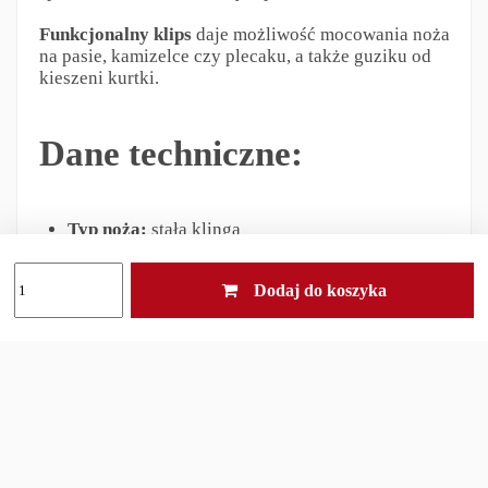
Funkcjonalny klips
daje możliwość mocowania noża
na pasie, kamizelce czy plecaku, a także guziku od
kieszeni kurtki.
Dane techniczne:
Typ noża:
stała klinga
Typ stali:
nierdzewna - Sandvik 12C27
Jelec:
brak
Dodaj do koszyka
Materiał okładzin:
tworzywo sztuczne -
polimer
Odporność na korozję:
wysoka
Odporność na stępienie:
średnia
Pochewka:
jest
Zastosowanie
(przeznaczenie):
ogolnoużytkowe
Długość całkowita [cm]:
21,9