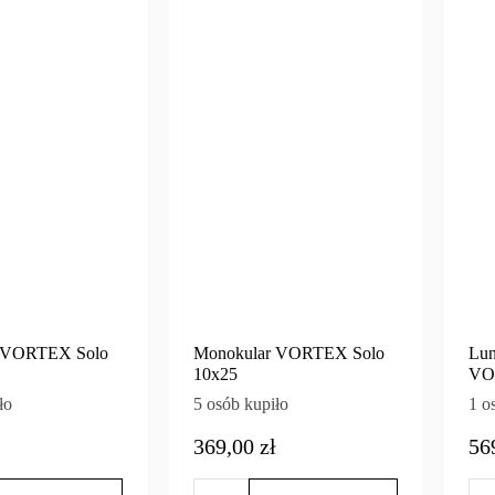
 VORTEX Solo
Monokular VORTEX Solo
Lun
10x25
VO
ło
5 osób kupiło
1 o
369,00 zł
56