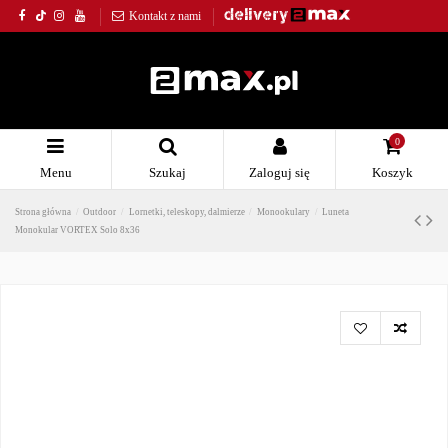
Kontakt z nami
0
Menu
Szukaj
Zaloguj się
Koszyk
Strona główna
Outdoor
Lornetki, teleskopy, dalmierze
Monookulary
Luneta
Monokular VORTEX Solo 8x36