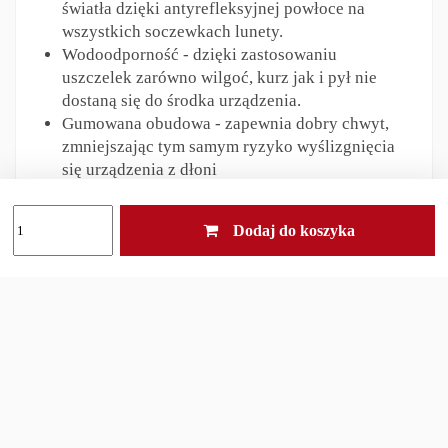
światła dzięki antyrefleksyjnej powłoce na
wszystkich soczewkach lunety.
Wodoodporność - dzięki zastosowaniu
uszczelek zarówno wilgoć, kurz jak i pył nie
dostaną się do środka urządzenia.
Gumowana obudowa - zapewnia dobry chwyt,
zmniejszając tym samym ryzyko wyślizgnięcia
się urządzenia z dłoni
Klips - to proste rozwiązanie pozwoli Ci
zamocować monokular przy pasku, plecaku lub
Dodaj do koszyka
kamizelce taktycznej
Zestaw zawiera:
klips,
monokular,
oryginalne opakowanie,
instrukcja producenta,