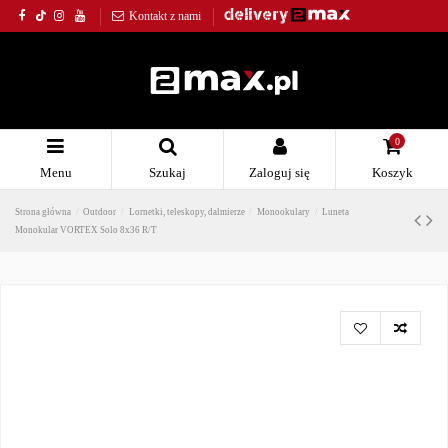
Kontakt z nami
0
Menu
Szukaj
Zaloguj się
Koszyk
Strona główna
Outdoor
Lornetki, teleskopy, dalmierze
Monookulary
Luneta
Monokular VORTEX Solo 8x36 R/T