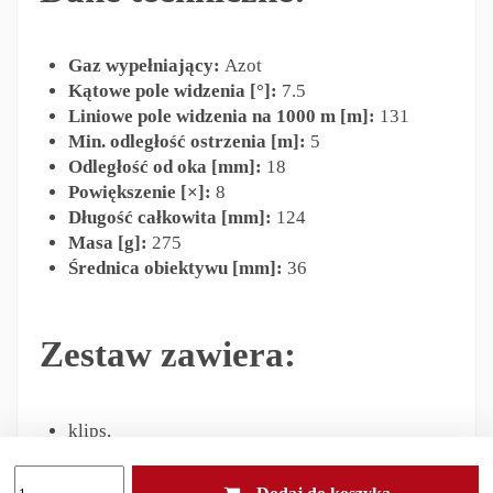
Gaz wypełniający:
Azot
Kątowe pole widzenia [°]:
7.5
Liniowe pole widzenia na 1000 m [m]:
131
Min. odległość ostrzenia [m]:
5
Odległość od oka [mm]:
18
Powiększenie [×]:
8
Długość całkowita [mm]:
124
Masa [g]:
275
Średnica obiektywu [mm]:
36
Zestaw zawiera:
klips,
monokular w oryginalnym opakowaniu,
ściereczka do czyszczenia optyki,