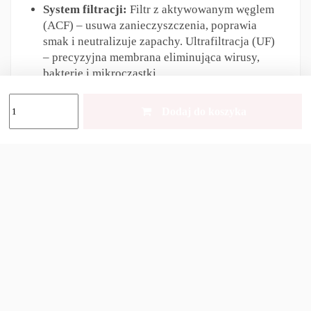
System filtracji:
Filtr z aktywowanym węglem
(ACF) – usuwa zanieczyszczenia, poprawia
smak i neutralizuje zapachy. Ultrafiltracja (UF)
– precyzyjna membrana eliminująca wirusy,
bakterie i mikrocząstki.
Szczelna zakrętka z poręcznym, miękkim
uchwytem
– wygodne noszenie i zapobieganie
Dodaj do koszyka
przeciekaniu.
Silikonowa słomka
– wyjmowana, łatwa do
czyszczenia.
Czyszczenie:
butelkę można myć w zmywarce
(po wyjęciu filtra).
Butelka Membrane Solutions C3 Tritan to
niezastąpione akcesorium dla każdego, kto ceni
bezpieczeństwo i funkcjonalność w podróży.
Doskonale sprawdzi się w terenie, na szlaku i
wszędzie tam, gdzie dostęp do czystej wody nie jest
oczywisty.