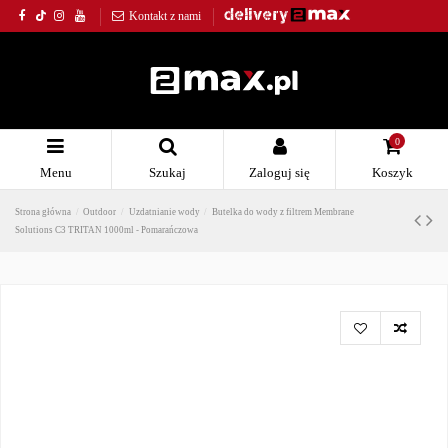
Kontakt z nami
0
Menu
Szukaj
Zaloguj się
Koszyk
Strona główna
Outdoor
Uzdatnianie wody
Butelka do wody z filtrem Membrane
Solutions C3 TRITAN 1000ml - Pomarańczowa