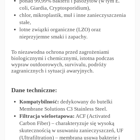
ponad 99,99% bakterii i pasożytów (w tym E.
coli, Giardia, Cryptosporidium),
chlor, mikroplastik, muł i inne zanieczyszczenia
stałe,
lotne związki organiczne (LZO) oraz
nieprzyjemne smaki i zapachy.
To niezawodna ochrona przed zagrożeniami
biologicznymi i chemicznymi, istotna podczas
wypraw outdoorowych, survivalu, podróży
zagranicznych i sytuacji awaryjnych.
Dane techniczne:
Kompatybilność:
dedykowany do butelki
Membrane Solutions C3 Stainless Steel.
Filtracja wieloetapowa:
ACF (Activated
Carbon Fiber) – charakteryzuje się wysoką
skutecznością w usuwaniu zanieczyszczeń, UF
(Ultrafiltration) – membrana usuwa bakterie i