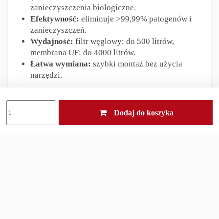
zanieczyszczenia biologiczne.
Efektywność:
eliminuje >99,99% patogenów i
zanieczyszczeń.
Wydajność:
filtr węglowy: do 500 litrów,
membrana UF: do 4000 litrów.
Łatwa wymiana:
szybki montaż bez użycia
narzędzi.
Wysoka wydajność i skuteczność działania
sprawiają, że filtr ACF+UF to niezastąpiony element
Dodaj do koszyka
wyposażenia każdej osoby korzystającej z butelki
C3, chcącej mieć pewność dostępu do czystej i
bezpiecznej wody – w każdych warunkach.
Odpowiedzialność za produkt