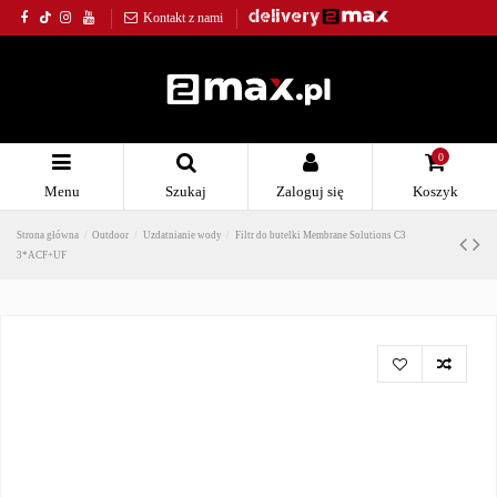
Kontakt z nami
0
Menu
Szukaj
Zaloguj się
Koszyk
Strona główna
Outdoor
Uzdatnianie wody
Filtr do butelki Membrane Solutions C3
3*ACF+UF